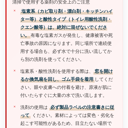
清掃で使用する薬剤の安全上のご注意
塩素系（カビ取り剤・漂白剤・キッチンハイ
ター等）と酸性タイプ（トイレ用酸性洗剤・
クエン酸等）は、絶対に混ぜないでくださ
い。
有毒な塩素ガスが発生し、健康被害や死
亡事故の原因になります。同じ場所で連続使
用する場合も、必ず水で十分に洗い流してか
ら別の洗剤を使ってください。
塩素系・酸性洗剤を使用する際は、
窓を開け
るか換気扇を回し、ゴム手袋を着用
してくだ
さい。眼や皮膚への付着を避け、原液が肌に
付いたらすぐに大量の水で洗い流します。
洗剤の使用は
必ず製品ラベルの注意書きに従
って
ください。素材によっては変色・劣化を
起こす可能性があるため、目立たない場所で