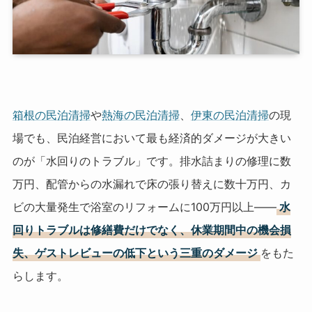
箱根の民泊清掃
や
熱海の民泊清掃
、
伊東の民泊清掃
の現
場でも、民泊経営において最も経済的ダメージが大きい
のが「水回りのトラブル」です。排水詰まりの修理に数
万円、配管からの水漏れで床の張り替えに数十万円、カ
ビの大量発生で浴室のリフォームに100万円以上——
水
回りトラブルは修繕費だけでなく、休業期間中の機会損
失、ゲストレビューの低下という三重のダメージ
をもた
らします。