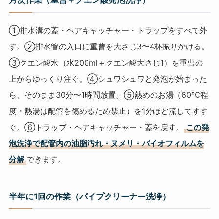
月次作業（重曹＋クエン酸発泡洗浄）
①排水溝の蓋・ヘアキャッチャー・トラップをすべて外
す。②排水管の入口に重曹を大さじ3〜4杯振りかける。
③クエン酸水（水200ml＋クエン酸大さじ1）を重曹の
上からゆっくり注ぐ。④シュワシュワと発泡が始まった
ら、そのまま30分〜1時間放置。⑤熱めのお湯（60℃程
度・熱湯は配管を傷めるため禁止）を1分ほど流してすす
ぐ。⑥トラップ・ヘアキャッチャー・蓋を戻す。
この発
泡洗浄で配管内の油脂汚れ・ヌメリ・バイオフィルムを
分解
できます。
半年に1回の作業（パイプクリーナー洗浄）