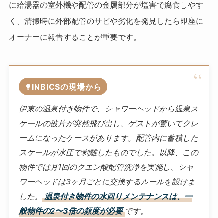
に給湯器の室外機や配管の金属部分が塩害で腐食しやす
く、清掃時に外部配管のサビや劣化を発見したら即座に
オーナーに報告することが重要です。
INBICSの現場から
伊東の温泉付き物件で、シャワーヘッドから温泉ス
ケールの破片が突然飛び出し、ゲストが驚いてクレ
ームになったケースがあります。配管内に蓄積した
スケールが水圧で剥離したものでした。以降、この
物件では月1回のクエン酸配管洗浄を実施し、シャ
ワーヘッドは3ヶ月ごとに交換するルールを設けま
した。
温泉付き物件の水回りメンテナンスは、一
般物件の2〜3倍の頻度が必要
です。