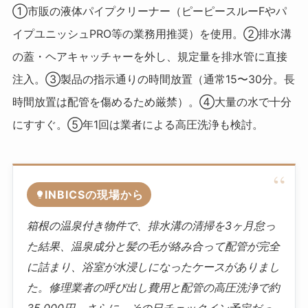
①市販の液体パイプクリーナー（ピーピースルーFやパ
イプユニッシュPRO等の業務用推奨）を使用。②排水溝
の蓋・ヘアキャッチャーを外し、規定量を排水管に直接
注入。③製品の指示通りの時間放置（通常15〜30分。長
時間放置は配管を傷めるため厳禁）。④大量の水で十分
にすすぐ。⑤年1回は業者による高圧洗浄も検討。
INBICSの現場から
箱根の温泉付き物件で、排水溝の清掃を3ヶ月怠っ
た結果、温泉成分と髪の毛が絡み合って配管が完全
に詰まり、浴室が水浸しになったケースがありまし
た。修理業者の呼び出し費用と配管の高圧洗浄で約