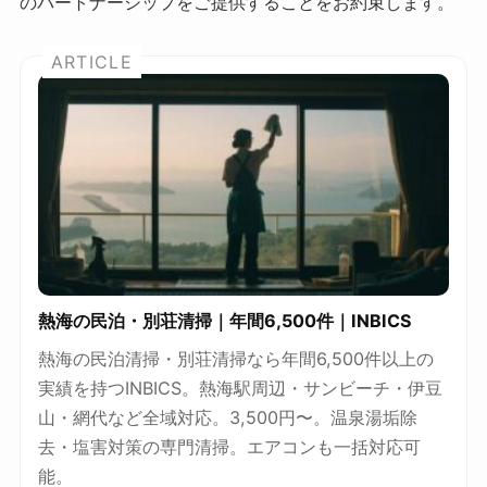
のパートナーシップをご提供することをお約束します。
熱海の民泊・別荘清掃｜年間6,500件｜INBICS
熱海の民泊清掃・別荘清掃なら年間6,500件以上の
実績を持つINBICS。熱海駅周辺・サンビーチ・伊豆
山・網代など全域対応。3,500円〜。温泉湯垢除
去・塩害対策の専門清掃。エアコンも一括対応可
能。