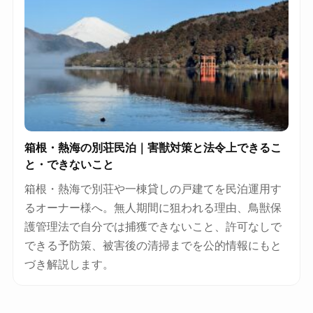
箱根・熱海の別荘民泊｜害獣対策と法令上できるこ
と・できないこと
箱根・熱海で別荘や一棟貸しの戸建てを民泊運用す
るオーナー様へ。無人期間に狙われる理由、鳥獣保
護管理法で自分では捕獲できないこと、許可なしで
できる予防策、被害後の清掃までを公的情報にもと
づき解説します。