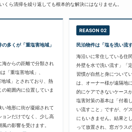
いくら清掃を繰り返しても根本的な解決にはなりません。
REASON 02
件の多くが「重塩害地域」
民泊物件は「塩を洗い流
海沿いに常住している住
に海からの距離で分類され
外壁を水で洗い流す」「
内は「重塩害地域」、
習慣が自然と身について
塩害地域」とされており、熱
は、オーナー様が遠隔地
この範囲内に位置していま
的にケアできないケース
塩害対策の基本は「付着
狭い地形に街が凝縮されて
い流すこと」ですが、ゲ
ションだけでなく、少し高
にもいきません。結果と
潮風の影響を受けます。
って放置され、窓ガラス