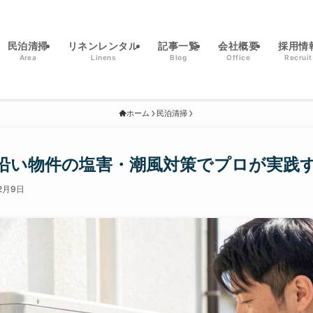
民泊清掃
リネンレンタル
記事一覧
会社概要
採用情
Area
Linens
Blog
Office
Recruit
ホーム
民泊清掃
沿い物件の塩害・潮風対策でプロが実践
2月9日