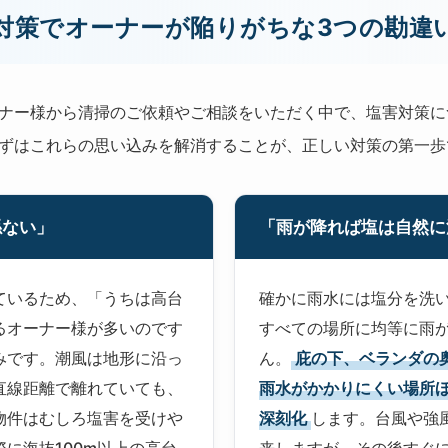
対策でオーナーが陥りがちな3つの勘違
ナー様から清掃のご依頼やご相談をいただく中で、塩害対策に
ずはこれらの思い込みを解消することが、正しい対策の第一歩
係ない」
「雨が降れば塩は自然に
ているため、「うちは高台
確かに雨水には塩分を洗
るオーナー様が多いのです
すべての場所に均等に雨
みです。潮風は地形に沿っ
ん。
庇の下、ベランダの
直線距離で離れていても、
雨水がかかりにくい場所
物件はむしろ塩害を受けや
深刻化
します。台風や強
に海抜100m以上の高台
来しますが、その後すぐ